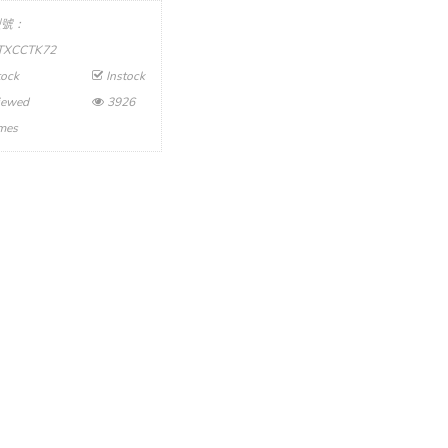
型號：
TXCCTK72
tock
Instock
iewed
3926
imes