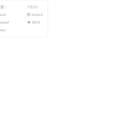
型號：
YTC01
tock
Instock
iewed
5814
imes