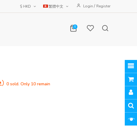
/
Login
Register
$ HKD
繁體中文
0
0 sold. Only 10 remain