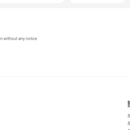
設施和家政物料供應
貨倉用品
鋼材文件櫃
on without any notice.
防水保護箱
電器，電子器材，儀器，電子零件, 照明專區
頭部保護
馬路安全用品
星