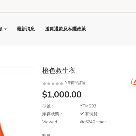
寫字樓用品
寫字樓翻新工程
類
最新消息
送貨退款及私隱政策
急救用品及設備
戶外用品
手推車
橙色救生衣
手部保護
0 筆商品評論
$1,000.00
機器
型號：
YTMS03
汽車清潔及護理用品
庫存狀態：
有現貨
洩漏管理/儲存
Viewed
6240 times
海上求生設備
數量