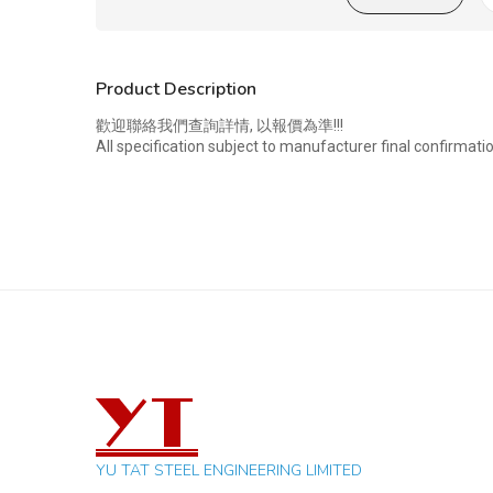
Product Description
歡迎聯絡我們查詢詳情, 以報價為準!!!
All specification subject to manufacturer final confirmati
YU TAT STEEL ENGINEERING LIMITED