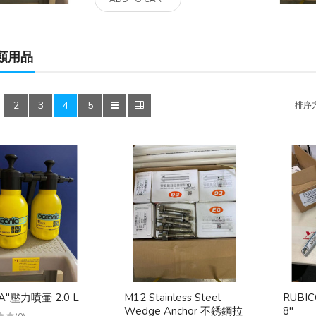
類用品
2
3
4
5
:
排序
A"壓力噴壷 2.0 L
M12 Stainless Steel
RUBIC
Wedge Anchor 不銹鋼拉
8"