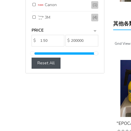
Canon
(1)
3M
(4)
其他各
PRICE
$
$
Grid View
Reset All
"EPOC