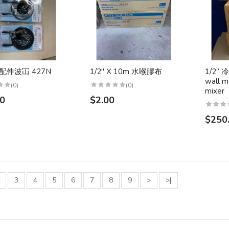
” 配件波冚 427N
1/2" X 10m 水喉膠布
1/2”
wall 
(0)
(0)
mixer
00
$2.00
$250
3
4
5
6
7
8
9
>
>|