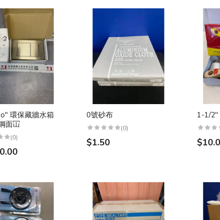
sbo" 環保藏牆水箱
0號砂布
1-1/
鋼面冚
(0)
(0)
$1.50
$10.
0.00