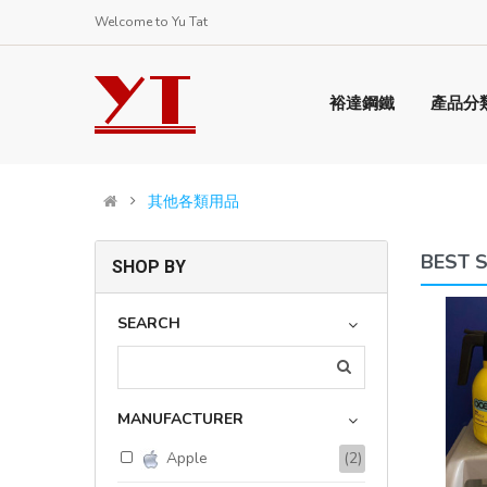
Welcome to Yu Tat
裕達鋼鐵
產品分
其他各類用品
BEST 
SHOP BY
#8 1-1/2” 白鋼螺絲
SEARCH
(0)
$1,000.00
MANUFACTURER
Available:
12
Sold:
0
Apple
(2)
ADD TO CART