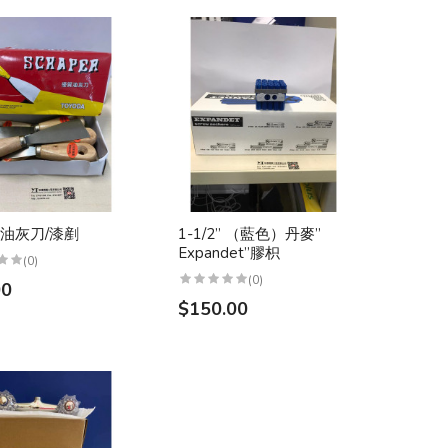
2" 油灰刀/漆剷
1-1/2” （藍色）丹麥”
Expandet”膠枳
(0)
(0)
00
$150.00