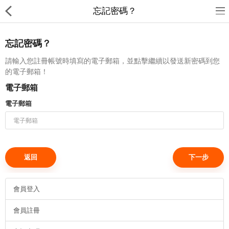
忘記密碼？
忘記密碼？
請輸入您註冊帳號時填寫的電子郵箱，並點擊繼續以發送新密碼到您
的電子郵箱！
電子郵箱
裕達鋼鐵
電子郵箱
產品分類
最新消息
送貨退款及私隱政策
返回
Compare
收藏夾(0)
會員登入
$
會員註冊
Currency
Languages