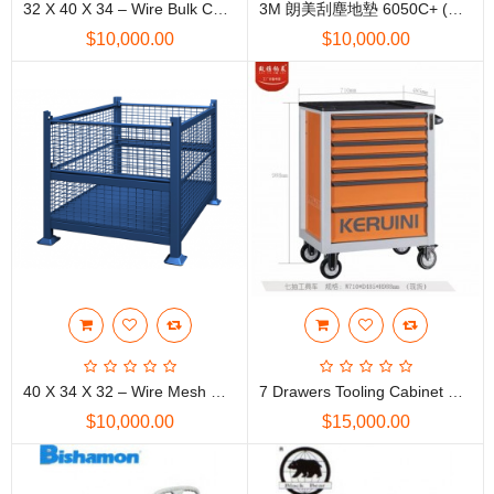
32 X 40 X 34 – Wire Bulk Container With 1/2 Drop Door & Casters
3M 朗美刮塵地墊 6050C+ (中國製造)
$10,000.00
$10,000.00
40 X 34 X 32 – Wire Mesh Container
7 Drawers Tooling Cabinet 工具車
$10,000.00
$15,000.00